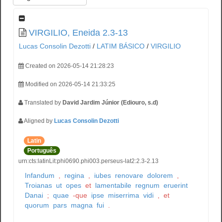
VIRGILIO, Eneida 2.3-13
Lucas Consolin Dezotti
/
LATIM BÁSICO
/
VIRGILIO
Created on 2026-05-14 21:28:23
Modified on 2026-05-14 21:33:25
Translated by
David Jardim Júnior (Ediouro, s.d)
Aligned by
Lucas Consolin Dezotti
Latin
Português
urn:cts:latinLit:phi0690.phi003.perseus-lat2:2.3-2.13
Infandum
,
regina
,
iubes
renovare
dolorem
,
Troianas
ut
opes
et
lamentabile
regnum
eruerint
Danai
;
quae
-que
ipse
miserrima
vidi
,
et
quorum
pars
magna
fui
.