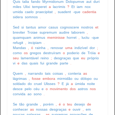
Quis
talia
fando
Myrmidonum
Dolopumve
aut
duri
miles
Ulixi
temperet
a
lacrimis
?
Et
iam
nox
umida
caelo
praecipitat
,
suadent
-que
cadentia
sidera
somnos
.
Sed
si
tantus
amor
casus
cognoscere
nostros
et
breviter
Troiae
supremum
audire
laborem
,
quamquam
animus
meminisse
horret
,
luctu
-que
refugit
,
incipiam
.
Mandas
,
ó
rainha
,
renovar
uma
indizível
dor
;
como
os
gregos
destruíram
o
poderio
de
Tróia
e
seu
lamentável
reino
;
desgraças
que
eu
próprio
vi
e
das
quais
fui
grande
parte
.
Quem
,
narrando
tais
coisas
,
conteria
as
lágrimas
,
fosse
embora
mirmidão
ou
dólopo
ou
soldado
do
cruel
Ulisses
?
E
já
a
úmida
noite
desce
pelo
céu
e
o
movimento
dos
astros
nos
convida
ao
sono
.
Se
tão
grande
,
porém
,
é
o
teu
desejo
de
conhecer
as
nossas
desgraças
e
ouvir
,
em
poucas
palavras
,
as
supremas
provações
de