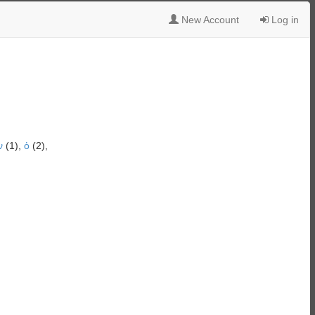
New Account
Log in
ν
(1),
ὁ
(2),