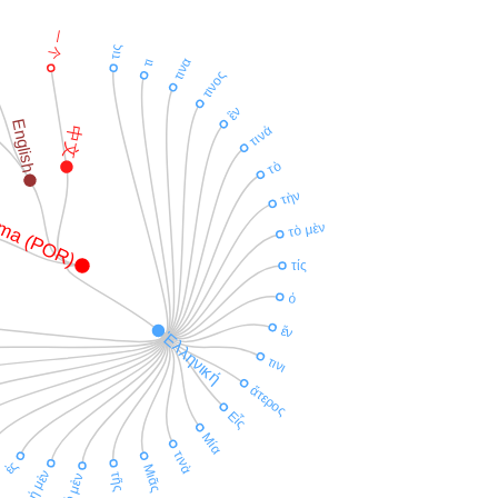
一 个
τις
τινα
τι
τινος
ἓν
English
τινά
中文
τὸ
τὴν
ma (POR)
τὸ μὲν
τίς
ὁ
ἕν
Ἑλληνική
τινι
ἅτερος
Εἷς
Μία
τινὰ
ἐς
Μιᾶς
ἡ μὲν
τῆς
ὁ μὲν