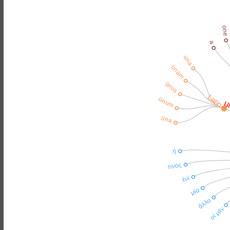
one
a
una
ūnam
ūnus
Latin
ūnum
u
ūna
ἡ
τινὸς
ἑνὶ
μία
ἄλλο
οἱ μὲν