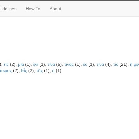
idelines
How To
About
),
τίς
(2),
μία
(1),
ἑνὶ
(1),
τινα
(6),
τινὸς
(1),
ἐς
(1),
τινά
(4),
τις
(21),
ἡ μὲ
ἅτερος
(2),
Εἷς
(2),
τῆς
(1),
ἡ
(1)