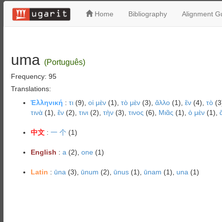
Home
Bibliography
Alignment Gu
uma
(Português)
Frequency: 95
Translations:
Ἑλληνική
:
τι
(9),
οἱ μὲν
(1),
τὸ μὲν
(3),
ἄλλο
(1),
ἓν
(4),
τὸ
(3
τινὰ
(1),
ἕν
(2),
τινι
(2),
τὴν
(3),
τινος
(6),
Μιᾶς
(1),
ὁ μὲν
(1),
中文
:
一 个
(1)
English
:
a
(2),
one
(1)
Latin
:
ūna
(3),
ūnum
(2),
ūnus
(1),
ūnam
(1),
una
(1)