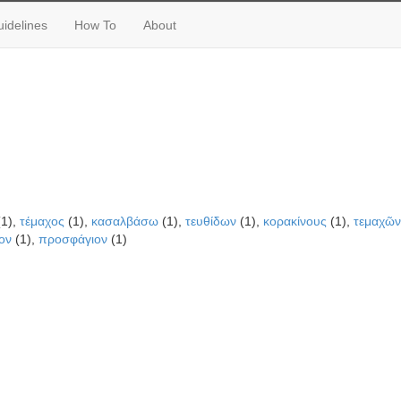
idelines
How To
About
1),
τέμαχος
(1),
κασαλβάσω
(1),
τευθίδων
(1),
κορακίνους
(1),
τεμαχῶν
ον
(1),
προσφάγιον
(1)