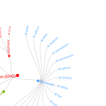
ἰχθῦς
ἰχθύων
KU6
 eat
ἰχθὺς
ὀψάριον
Akkadian
προσφάγιον
κεντούμενοι
ἰχθύσιν
ish (ENG)
ζητῆτόν
Ἑλληνική
ἰχθύες
فا
ἔχει
τεμάχη