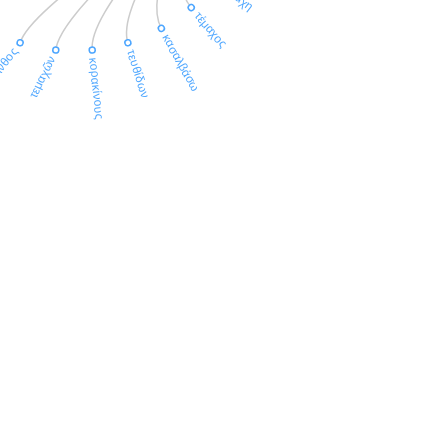
τέμαχος
κασαλβάσω
νθος
τευθίδων
τεμαχῶν
κορακίνους