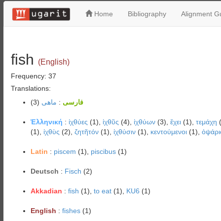
Home
Bibliography
Alignment Gu
fish
(English)
Frequency: 37
Translations:
(3)
ماهی
:
فارسی
Ἑλληνική
:
ἰχθύες
(1),
ἰχθῦς
(4),
ἰχθύων
(3),
ἔχει
(1),
τεμάχη
(
(1),
ἰχθὺς
(2),
ζητῆτόν
(1),
ἰχθύσιν
(1),
κεντούμενοι
(1),
ὀψάρι
Latin
:
piscem
(1),
piscibus
(1)
Deutsch
:
Fisch
(2)
Akkadian
:
fish
(1),
to eat
(1),
KU6
(1)
English
:
fishes
(1)