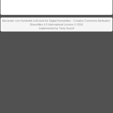
Alexander von Humboldt-Lehrstuhl für Digital Humanities - Creative Commons Attribution-
ShareAlike 4.0 International License © 2016
Implemented by Tariq Yousef