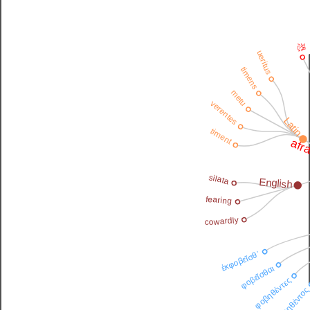
恐
ueritus
timens
metu
verentes
Latin
timent
afr
silata
English
fearing
cowardly
ἐκφοβεῖσθ᾽
φοβεῖσθαι
φοβηθέντες
φοβηθέντο
ὀ