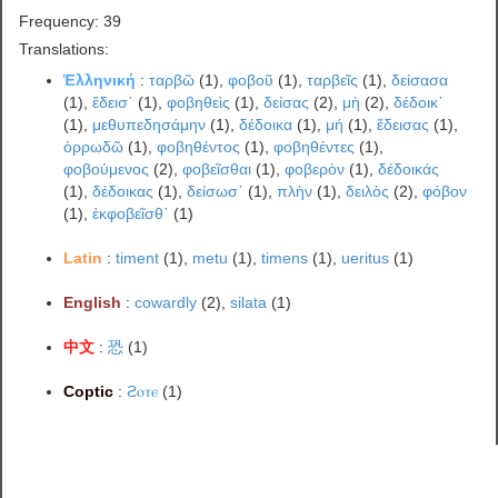
Frequency: 39
Translations:
Ἑλληνική
:
ταρβῶ
(1),
φοβοῦ
(1),
ταρβεῖς
(1),
δείσασα
(1),
ἔδεισ᾽
(1),
φοβηθεὶς
(1),
δείσας
(2),
μὴ
(2),
δέδοικ᾽
(1),
μεθυπεδησάμην
(1),
δέδοικα
(1),
μή
(1),
ἔδεισας
(1),
ὀρρωδῶ
(1),
φοβηθέντος
(1),
φοβηθέντες
(1),
φοβούμενος
(2),
φοβεῖσθαι
(1),
φοβερὸν
(1),
δέδοικάς
(1),
δέδοικας
(1),
δείσωσ᾽
(1),
πλὴν
(1),
δειλὸς
(2),
φόβον
(1),
ἐκφοβεῖσθ᾽
(1)
Latin
:
timent
(1),
metu
(1),
timens
(1),
ueritus
(1)
English
:
cowardly
(2),
silata
(1)
中文
:
恐
(1)
Coptic
:
ϩⲟⲧⲉ
(1)