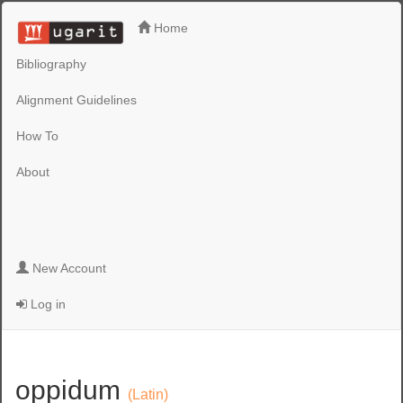
Home
Bibliography
Alignment Guidelines
How To
About
New Account
Log in
oppidum
(Latin)