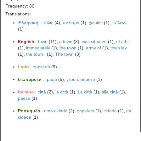
Frequency: 86
Translations:
Ἑλληνική
:
πόλις
(4),
πόλισμά
(1),
χωρίον
(1),
πόλεως
(1)
English
:
town
(11),
a town
(8),
was situated
(1),
of a hill
(1),
immediately
(1),
the town
(1),
army of
(1),
town lay
(1),
the town .
(1),
The town
(3)
Latin
:
oppidum
(9)
български
:
града
(5),
укреплението
(1)
italiano
:
città
(2),
la città
(1),
La città
(1),
alla città
(1),
paese
(1)
Português
:
uma cidade
(2),
oppidum
(1),
cidade
(1),
da
cidade
(1)