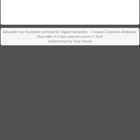
Alexander von Humboldt-Lehrstuhl für Digital Humanities - Creative Commons Attribution-
ShareAlike 4.0 International License © 2016
Implemented by Tariq Yousef