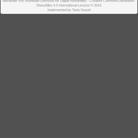
Alexander von Humboldt-Lehrstuhl für Digital Humanities - Creative Commons Attribution-
ShareAlike 4.0 International License © 2016
Implemented by Tariq Yousef