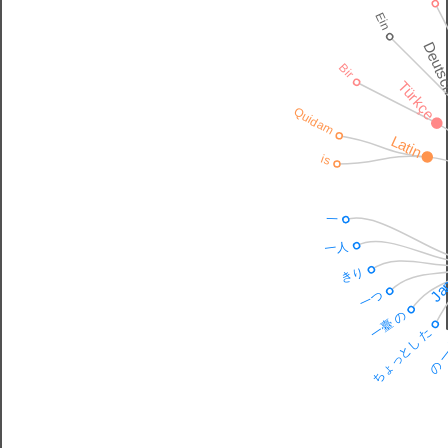
Ein
Deuts
Bir
Türkçe
Quidam
Latin
is
一
一人
Ja
きり
一つ
一臺 の
ちょっとし た
の 