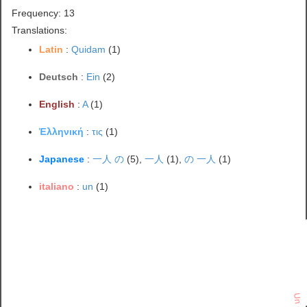
Frequency: 13
Translations:
Latin
:
Quidam
(1)
Deutsch
:
Ein
(2)
English
:
A
(1)
Ἑλληνική
:
τις
(1)
Japanese
:
一人 の
(5),
一人
(1),
の 一人
(1)
italiano
:
un
(1)
Un