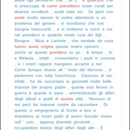
si
preoccupa
di
come
potrebbero
esser
curati
per
divenire
eccellenti
,
quelli
siate
voi
.
Se
però
non
avete
rivolto
spesso
la
vostra
attenzione
a
un
problema
del
genere
,
vi
ricordiamo
che
non
bisogna
trascurarlo
,
e
vi
invitiamo
a
unirvi
a
noi
nel
prenderci
in
qualche
modo
cura
dei
figli
.
Bisogna
,
Nicia
e
Lachete
,
che
sentiate
da
cosa
hanno
avuto
origine
queste
nostre
opinioni
,
anche
se
questo
prenderà
un
po
'
di
tempo
.
Io
e
Melesia
,
infatti
,
consumiamo
i
pasti
in
comune
,
e
i
nostri
ragazzi
mangiano
accanto
a
noi
.
Come
dunque
dicevo
all
'
inizio
del
discorso
,
vi
parleremo
con
tutta
franchezza
.
Ciascuno
di
noi
,
infatti
,
ha
da
raccontare
ai
giovinetti
molte
belle
imprese
del
proprio
padre
,
quante
essi
fecero
in
guerra
e
quante
in
pace
,
amministrando
gli
affari
degli
alleati
e
quelli
di
questa
città
.
Nessuno
di
noi
però
ha
imprese
nostre
da
raccontare
.
Di
questo
ci
vergogniamo
di
fronte
a
loro
e
imputiamo
ai
nostri
padri
di
averci
lasciato
vivere
nell
'
ozio
,
appena
diventati
giovinetti
,
occupandosi
invece
degli
affari
degli
altri
.
E