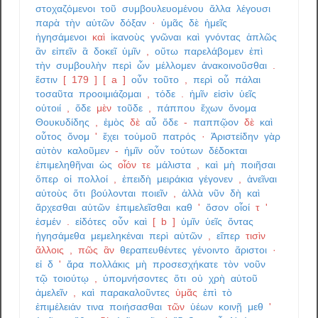
στοχαζόμενοι
τοῦ
συμβουλευομένου
ἄλλα
λέγουσι
παρὰ
τὴν
αὑτῶν
δόξαν
·
ὑμᾶς
δὲ
ἡμεῖς
ἡγησάμενοι
καὶ
ἱκανοὺς
γνῶναι
καὶ
γνόντας
ἁπλῶς
ἂν
εἰπεῖν
ἃ
δοκεῖ
ὑμῖν
,
οὕτω
παρελάβομεν
ἐπὶ
τὴν
συμβουλὴν
περὶ
ὧν
μέλλομεν
ἀνακοινοῦσθαι
.
ἔστιν
[
179
]
[
a
]
οὖν
τοῦτο
,
περὶ
οὗ
πάλαι
τοσαῦτα
προοιμιάζομαι
,
τόδε
.
ἡμῖν
εἰσὶν
ὑεῖς
οὑτοιί
,
ὅδε
μὲν
τοῦδε
,
πάππου
ἔχων
ὄνομα
Θουκυδίδης
,
ἐμὸς
δὲ
αὖ
ὅδε
‑
παππῷον
δὲ
καὶ
οὗτος
ὄνομ
'
ἔχει
τοὐμοῦ
πατρός
·
Ἀριστείδην
γὰρ
αὐτὸν
καλοῦμεν
‑
ἡμῖν
οὖν
τούτων
δέδοκται
ἐπιμεληθῆναι
ὡς
οἷόν
τε
μάλιστα
,
καὶ
μὴ
ποιῆσαι
ὅπερ
οἱ
πολλοί
,
ἐπειδὴ
μειράκια
γέγονεν
,
ἀνεῖναι
αὐτοὺς
ὅτι
βούλονται
ποιεῖν
,
ἀλλὰ
νῦν
δὴ
καὶ
ἄρχεσθαι
αὐτῶν
ἐπιμελεῖσθαι
καθ
'
ὅσον
οἷοί
τ
'
ἐσμέν
.
εἰδότες
οὖν
καὶ
[
b
]
ὑμῖν
ὑεῖς
ὄντας
ἡγησάμεθα
μεμεληκέναι
περὶ
αὐτῶν
,
εἴπερ
τισὶν
ἄλλοις
,
πῶς
ἂν
θεραπευθέντες
γένοιντο
ἄριστοι
·
εἰ
δ
'
ἄρα
πολλάκις
μὴ
προσεσχήκατε
τὸν
νοῦν
τῷ
τοιούτῳ
,
ὑπομνήσοντες
ὅτι
οὐ
χρὴ
αὐτοῦ
ἀμελεῖν
,
καὶ
παρακαλοῦντες
ὑμᾶς
ἐπὶ
τὸ
ἐπιμέλειάν
τινα
ποιήσασθαι
τῶν
ὑέων
κοινῇ
μεθ
'