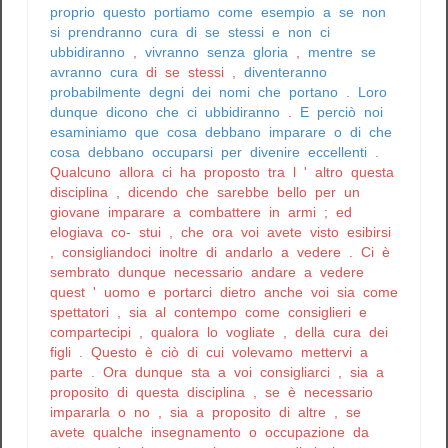
proprio
questo
portiamo
come
esempio
a
se
non
si
prendranno
cura
di
se
stessi
e
non
ci
ubbidiranno
,
vivranno
senza
gloria
,
mentre
se
avranno
cura
di
se
stessi
,
diventeranno
probabilmente
degni
dei
nomi
che
portano
.
Loro
dunque
dicono
che
ci
ubbidiranno
.
E
perciò
noi
esaminiamo
que
cosa
debbano
imparare
o
di
che
cosa
debbano
occuparsi
per
divenire
eccellenti
.
Qualcuno
allora
ci
ha
proposto
tra
l
'
altro
questa
disciplina
,
dicendo
che
sarebbe
bello
per
un
giovane
imparare
a
combattere
in
armi
;
ed
elogiava
co-
stui
,
che
ora
voi
avete
visto
esibirsi
,
consigliandoci
inoltre
di
andarlo
a
vedere
.
Ci
è
sembrato
dunque
necessario
andare
a
vedere
quest
'
uomo
e
portarci
dietro
anche
voi
sia
come
spettatori
,
sia
al
contempo
come
consiglieri
e
compartecipi
,
qualora
lo
vogliate
,
della
cura
dei
figli
.
Questo
è
ciò
di
cui
volevamo
mettervi
a
parte
.
Ora
dunque
sta
a
voi
consigliarci
,
sia
a
proposito
di
questa
disciplina
,
se
è
necessario
impararla
o
no
,
sia
a
proposito
di
altre
,
se
avete
qualche
insegnamento
o
occupazione
da