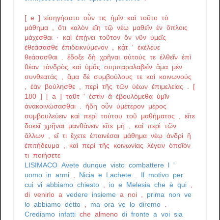
[
e
]
εἰσηγήσατο
οὖν
τις
ἡμῖν
καὶ
τοῦτο
τὸ
μάθημα
,
ὅτι
καλὸν
εἴη
τῷ
νέῳ
μαθεῖν
ἐν
ὅπλοις
μάχεσθαι
·
καὶ
ἐπῄνει
τοῦτον
ὃν
νῦν
ὑμεῖς
ἐθεάσασθε
ἐπιδεικνύμενον
,
κᾆτ
'
ἐκέλευε
θεάσασθαι
.
ἔδοξε
δὴ
χρῆναι
αὐτούς
τε
ἐλθεῖν
ἐπὶ
θέαν
τἀνδρὸς
καὶ
ὑμᾶς
συμπαραλαβεῖν
ἅμα
μὲν
συνθεατάς
,
ἅμα
δὲ
συμβούλους
τε
καὶ
κοινωνούς
,
ἐὰν
βούλησθε
,
περὶ
τῆς
τῶν
ὑέων
ἐπιμελείας
.
[
180
]
[
a
]
ταῦτ
'
ἐστὶν
ἃ
ἐβουλόμεθα
ὑμῖν
ἀνακοινώσασθαι
.
ἤδη
οὖν
ὑμέτερον
μέρος
συμβουλεύειν
καὶ
περὶ
τούτου
τοῦ
μαθήματος
,
εἴτε
δοκεῖ
χρῆναι
μανθάνειν
εἴτε
μή
,
καὶ
περὶ
τῶν
ἄλλων
,
εἴ
τι
ἔχετε
ἐπαινέσαι
μάθημα
νέῳ
ἀνδρὶ
ἢ
ἐπιτήδευμα
,
καὶ
περὶ
τῆς
κοινωνίας
λέγειν
ὁποῖόν
τι
ποιήσετε
LISIMACO
Avete
dunque
visto
combattere
l
'
uomo
in
armi
,
Nicia
e
Lachete
.
Il
motivo
per
cui
vi
abbiamo
chiesto
,
io
e
Melesia
che
è
qui
,
di
venirlo
a
vedere
insieme
a
noi
,
prima
non
ve
lo
abbiamo
detto
,
ma
ora
ve
lo
diremo
.
Crediamo
infatti
che
almeno
di
fronte
a
voi
sia