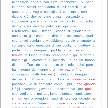
necessario
parlare
con
tutta
franchezza
.
Vi
sono
in
effetti
alcuni
che
ridono
di
tali
esercizi
;
e
qualora
uno
voglia
consigliarsi
con
loro
,
non
dicono
ciò
che
pensano
,
ma
,
cercando
di
indovinare
quello
che
ha
in
mente
chi
li
consulta
,
dicono
cose
diverse
dalla
loro
opinione
.
Ritenendovi
noi
,
invece
,
capaci
di
giudicare
e
,
una
volta
giudicato
,
di
dire
con
schiettezza
quel
che
a
voi
sembra
,
vi
abbiamo
perciò
chiamato
a
consiglio
sulle
questioni
di
cui
vogliamo
mettervi
a
parte
.
Ecco
dunque
il
problema
per
cui
sto
tirando
in
lungo
questo
preambolo
:
qui
ci
sono
i
nostri
figli
,
questo
è
di
Melesia
,
e
ha
un
nonno
di
nome
Tucidide
,
e
questo
è
il
mio
,
che
pure
ha
il
nome
del
nonno
,
di
mio
padre
(
lo
chiamiamo
infatti
Aristide
)
;
abbiamo
dunque
deciso
di
prenderci
cura
di
loro
nel
modo
migliore
possibile
,
e
di
non
fare
come
i
più
,
che
quando
i
figli
diventano
giovinetti
,
lasciano
far
loro
quel
che
vogliono
;
ma
vogliamo
piuttosto
cominciare
sin
da
ora
a
prenderci
cura
di
loro
per
quanto
ne
siamo
capaci
.
Sapendo
dunque
che
anche
voi
avete
figli
pensiamo
che
,
se
c
'
è
qualcuno
che