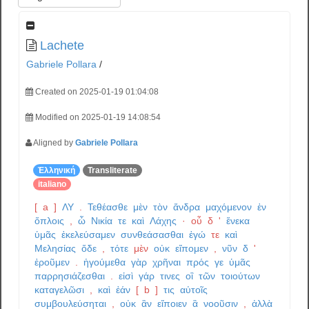
Lachete
Gabriele Pollara
/
Created on 2025-01-19 01:04:08
Modified on 2025-01-19 14:08:54
Aligned by
Gabriele Pollara
Ἑλληνική
Transliterate
italiano
[
a
]
ΛΥ
.
Τεθέασθε
μὲν
τὸν
ἄνδρα
μαχόμενον
ἐν
ὅπλοις
,
ὦ
Νικία
τε
καὶ
Λάχης
·
οὗ
δ
'
ἕνεκα
ὑμᾶς
ἐκελεύσαμεν
συνθεάσασθαι
ἐγώ
τε
καὶ
Μελησίας
ὅδε
,
τότε
μὲν
οὐκ
εἴπομεν
,
νῦν
δ
'
ἐροῦμεν
.
ἡγούμεθα
γὰρ
χρῆναι
πρός
γε
ὑμᾶς
παρρησιάζεσθαι
.
εἰσὶ
γάρ
τινες
οἳ
τῶν
τοιούτων
καταγελῶσι
,
καὶ
ἐάν
[
b
]
τις
αὐτοῖς
συμβουλεύσηται
,
οὐκ
ἂν
εἴποιεν
ἃ
νοοῦσιν
,
ἀλλὰ