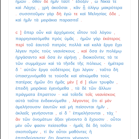
ἡμῶν
.
ὅθεν
δὲ
ἡμῖν
ταῦτ
'
ἔδοξεν
,
ὦ
Νικία
τε
καὶ
Λάχης
,
χρὴ
ἀκοῦσαι
,
κἂν
ᾖ
ὀλίγῳ
μακρότερα
.
συσσιτοῦμεν
γὰρ
δὴ
ἐγώ
τε
καὶ
Μελησίας
ὅδε
,
καὶ
ἡμῖν
τὰ
μειράκια
παρασιτεῖ
.
c
]
ὅπερ
οὖν
καὶ
ἀρχόμενος
εἶπον
τοῦ
λόγου
,
παρρησιασόμεθα
πρὸς
ὑμᾶς
.
ἡμῶν
γὰρ
ἑκάτερος
περὶ
τοῦ
ἑαυτοῦ
πατρὸς
πολλὰ
καὶ
καλὰ
ἔργα
ἔχει
λέγειν
πρὸς
τοὺς
νεανίσκους
,
καὶ
ὅσα
ἐν
πολέμῳ
ἠργάσαντο
καὶ
ὅσα
ἐν
εἰρήνῃ
,
διοικοῦντες
τά
τε
τῶν
συμμάχων
καὶ
τὰ
τῆσδε
τῆς
πόλεως
·
ἡμέτερα
δ
'
αὐτῶν
ἔργα
οὐδέτερος
ἔχει
λέγειν
.
ταῦτα
δὴ
ὑπαισχυνόμεθά
τε
τούσδε
καὶ
αἰτιώμεθα
τοὺς
πατέρας
ἡμῶν
ὅτι
ἡμᾶς
μὲν
[
d
]
εἴων
τρυφᾶν
,
ἐπειδὴ
μειράκια
ἐγενόμεθα
,
τὰ
δὲ
τῶν
ἄλλων
πράγματα
ἔπραττον
·
καὶ
τοῖσδε
τοῖς
νεανίσκοις
αὐτὰ
ταῦτα
ἐνδεικνύμεθα
,
λέγοντες
ὅτι
εἰ
μὲν
ἀμελήσουσιν
ἑαυτῶν
καὶ
μὴ
πείσονται
ἡμῖν
,
ἀκλεεῖς
γενήσονται
,
εἰ
δ
'
ἐπιμελήσονται
,
τάχ
'
ἂν
τῶν
ὀνομάτων
ἄξιοι
γένοιντο
ἃ
ἔχουσιν
.
οὗτοι
μὲν
οὖν
φασιν
πείσεσθαι
·
ἡμεῖς
δὲ
δὴ
τοῦτο
σκοποῦμεν
,
τί
ἂν
οὗτοι
μαθόντες
ἢ
ἐπιτηδεύσαντες
ὅτι
ἄριστοι
γένοιντο
.