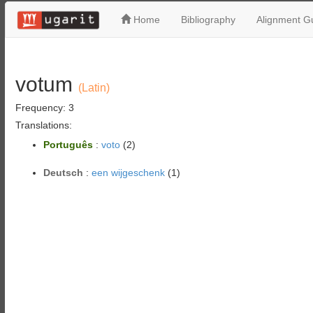
Home
Bibliography
Alignment Gu
votum
(Latin)
Frequency: 3
Translations:
Português
:
voto
(2)
Deutsch
:
een wijgeschenk
(1)