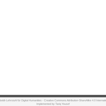
ldt-Lehrstuhl für Digital Humanities - Creative Commons Attribution-ShareAlike 4.0 Internat
Implemented by Tariq Yousef