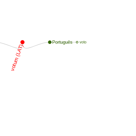
Português
voto
votum (LAT)