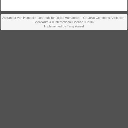
Alexander von Humboldt-Lehrstuhl für Digital Humanities - Creative Commons Attribution-
ShareAlike 4.0 International License © 2016
Implemented by Tariq Yousef