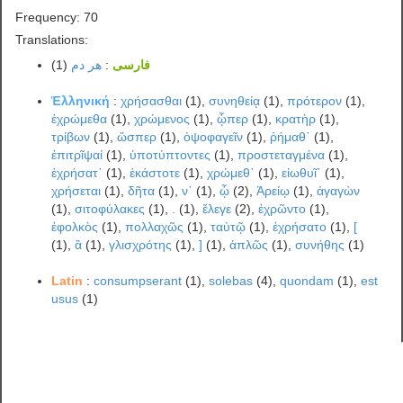
Frequency: 70
Translations:
(1)
هر دم
:
فارسی
Ἑλληνική
:
χρήσασθαι
(1),
συνηθείᾳ
(1),
πρότερον
(1),
ἐχρώμεθα
(1),
χρώμενος
(1),
ᾧπερ
(1),
κρατὴρ
(1),
τρίβων
(1),
ὥσπερ
(1),
ὀψοφαγεῖν
(1),
ῥήμαθ᾽
(1),
ἐπιτρῖψαί
(1),
ὑποτύπτοντες
(1),
προστεταγμένα
(1),
ἐχρήσατ᾽
(1),
ἑκάστοτε
(1),
χρώμεθ᾽
(1),
εἰωθυῖ᾽
(1),
χρήσεται
(1),
δῆτα
(1),
ν᾽
(1),
ᾧ
(2),
Ἀρείῳ
(1),
ἀγαγὼν
(1),
σιτοφύλακες
(1),
.
(1),
ἔλεγε
(2),
ἐχρῶντο
(1),
ἐφολκὸς
(1),
πολλαχῶς
(1),
ταὐτῷ
(1),
ἐχρήσατο
(1),
[
(1),
ἃ
(1),
γλισχρότης
(1),
]
(1),
ἁπλῶς
(1),
συνήθης
(1)
Latin
:
consumpserant
(1),
solebas
(4),
quondam
(1),
est
usus
(1)