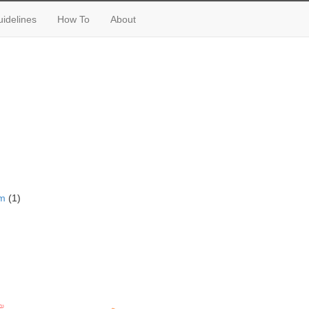
idelines
How To
About
um
(1)