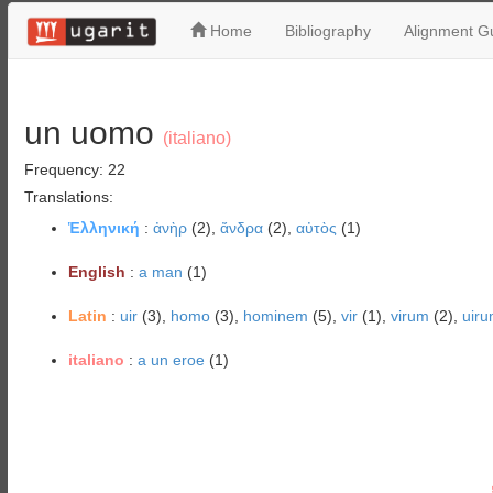
Home
Bibliography
Alignment Gu
un uomo
(italiano)
Frequency: 22
Translations:
Ἑλληνική
:
ἀνὴρ
(2),
ἄνδρα
(2),
αὐτὸς
(1)
English
:
a man
(1)
Latin
:
uir
(3),
homo
(3),
hominem
(5),
vir
(1),
virum
(2),
uir
italiano
:
a un eroe
(1)