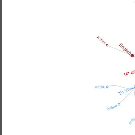
a 
a man
English
un u
Ἑλληνικ
αὐτὸς
ἄνδρα
ἀνὴ