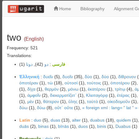
Home
Bibliography
Alignment Gu
two
(English)
Frequency: 521
Translations:
(1)
دوتا
(42),
دو
:
فارسی
Ἑλληνική
:
δυεῖν
(5),
δυοῖν
(35),
δύο
(1),
δύο
(1),
δίθρονον
(
ὁποτέραν
(1),
τὼ
(18),
οὑτοσί
(1),
τούτοις
(1),
ὁποτέρου
(2),
(1),
δίχα
(1),
θερμὸν
(2),
μόνω
(1),
ἑκατέρου
(1),
τρίτῳ
(4),
ἀ
(1),
ἀμφοῖν
(2),
διεκερματίζετ᾽
(1),
Κλειταγόρᾳ
(1),
ἑτέρας
(1),
(1),
μὲν
(1),
θάτερον
(1),
ὕλης
(1),
ταὐτὸ
(1),
οἰκοδομοῦν
(1)
δύω
(1),
δύω
(8),
οὔτ᾿ οὔτε
(1),
« foreign xml : lang= " lat " »
Latin
:
duo
(5),
duas
(13),
alter
(1),
duabus
(18),
quidem
(1)
duās
(2),
binas
(1),
bīnās
(1),
duos
(1),
binis
(1),
Duabus
(1)
Português
:
dois
(1)