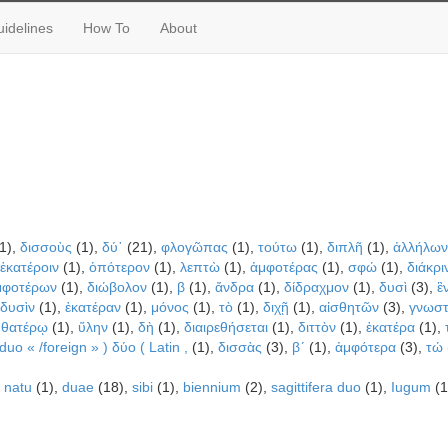
idelines
How To
About
1),
δισσοὺς
(1),
δύ᾽
(21),
φλογῶπας
(1),
τούτω
(1),
διπλῆ
(1),
ἀλλήλων
ἑκατέροιν
(1),
ὁπότερον
(1),
λεπτὼ
(1),
ἀμφοτέρας
(1),
σφώ
(1),
διάκρι
μφοτέρων
(1),
διώβολον
(1),
β
(1),
ἄνδρα
(1),
δίδραχμον
(1),
δυσὶ
(3),
ἓ
δυσὶν
(1),
ἑκατέραν
(1),
μόνος
(1),
τὸ
(1),
διχῇ
(1),
αἰσθητῶν
(3),
γνωσ
,
θατέρῳ
(1),
ὕλην
(1),
δὴ
(1),
διαιρεθήσεται
(1),
διττὸν
(1),
ἑκατέρα
(1),
 duo « /foreign » ) δύο ( Latin ,
(1),
δισσὰς
(3),
βʹ
(1),
ἀμφότερα
(3),
τώ
,
natu
(1),
duae
(18),
sibi
(1),
biennium
(2),
sagittifera duo
(1),
Iugum
(1