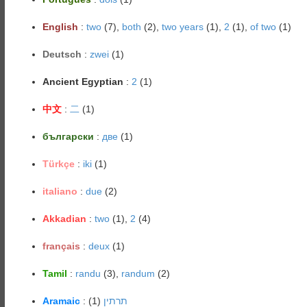
English
:
two
(7),
both
(2),
two years
(1),
2
(1),
of two
(1)
Deutsch
:
zwei
(1)
Ancient Egyptian
:
2
(1)
中文
:
二
(1)
български
:
две
(1)
Türkçe
:
iki
(1)
italiano
:
due
(2)
Akkadian
:
two
(1),
2
(4)
français
:
deux
(1)
Tamil
:
randu
(3),
randum
(2)
Aramaic
:
(1)
תרתין