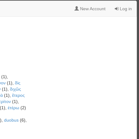
New Account
Log in
(1),
νον
(1),
δὶς
ν
(1),
διχῶς
τὰ
(1),
ἕτερος
τρίτον
(1),
(1),
ἑτέρω
(2)
),
duobus
(6),