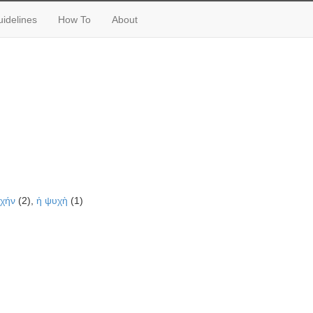
idelines
How To
About
υχήν
(2),
ἡ ψυχὴ
(1)