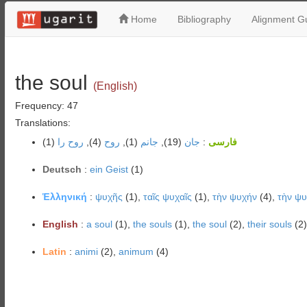
Home
Bibliography
Alignment Gu
the soul
(English)
Frequency: 47
Translations:
(1)
روح را
(4),
روح
(1),
جانم
(19),
جان
:
فارسی
Deutsch
:
ein Geist
(1)
Ἑλληνική
:
ψυχῆς
(1),
ταῖς ψυχαῖς
(1),
τὴν ψυχήν
(4),
τὴν ψ
English
:
a soul
(1),
the souls
(1),
the soul
(2),
their souls
(2)
Latin
:
animi
(2),
animum
(4)