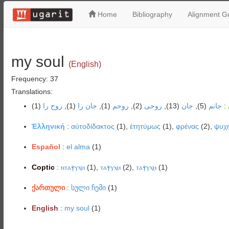
Home
Bibliography
Alignment Gu
my soul
(English)
Frequency: 37
Translations:
(1)
روح را
(1),
جان را
(1),
روحم
(2),
روحی
(13),
جان
(5),
جانم
:
Ἑλληνική
:
αὐτοδίδακτος
(1),
ἐτητύμως
(1),
φρένας
(2),
ψυχ
Español
:
el alma
(1)
Coptic
:
ⲛⲧⲁⲯⲩⲭⲏ
(1),
ⲧⲁⲯⲩⲭⲏ
(2),
ⲧⲁⲯⲩⲭⲏ̣
(1)
ქართული
:
სული ჩემი
(1)
English
:
my soul
(1)