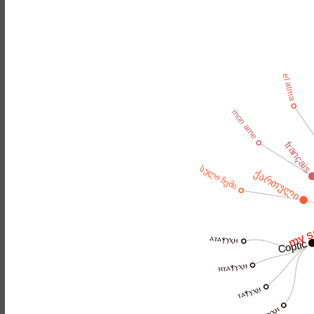
el alma
mon ame
français
სული ჩემი
ქართული
my s
ⲁⲧⲁⲯⲩⲭⲏ
Coptic
ⲛⲧⲁⲯⲩⲭⲏ
ⲧⲁⲯⲩⲭⲏ̣
ⲧⲁⲯⲩⲭⲏ