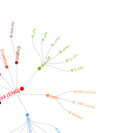
my soul
جان
جانم
روحی
روحم
English
Español
جان را
فارسی
روح را
oul (ENG)
Mihi anima
Latin
. Mihi anima
animus
Ἑλληνική