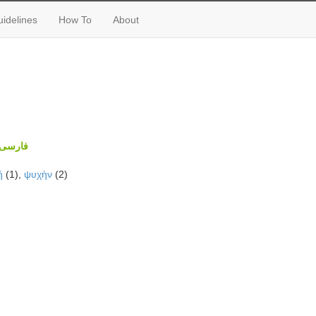
idelines
How To
About
فارسی
ή
(1),
ψυχὴν
(2)