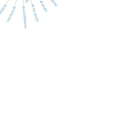
φρένας
ψυχὴν
υχή
τὴν ψυχήν
ἐτητύμως
αὐτοδίδακτος