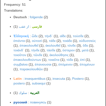
Frequency: 51
Translations:
Deutsch
:
folgende
(2)
(1)
از عقب
:
فارسی
Ἑλληνική
:
ὧδε
(2),
τήνδ᾽
(1),
αἵδε
(1),
τούσδε
(2),
ἐπιόντα
(1),
οὑτοσὶ
(1),
τάδε
(2),
τοιάδε
(1),
οὑδυσσεὺς
(1),
ἐπακολουθεῖ
(1),
ἀκολουθεῖ
(1),
τόνδε
(3),
ὅδε
(1),
τοιάνδ᾽
(1),
τήνδε
(2),
τάσδε
(2),
ὕστερον
(2),
μετὰ
(1),
τοιοῦτον
(1),
τῶνδε
(1),
ἀκολούθησις
(1),
ἐπακολουθούντων
(1),
τοιαῦτα
(1),
τόδε
(1),
ἐπὶ
(1),
συμβαίνει
(1),
ἐπανιουσαι
(1),
ἑπόμενον
(3),
ἑπομένων
(1),
παρακολουθῶν
(1)
Latin
:
insequentibus
(1),
insecuta
(1),
Postero
(1),
postero
(1),
subsequi
(1)
(1)
سلوك
:
العربية
русский
:
повинуясь
(1)