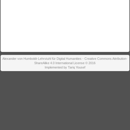
Alexander von Humboldt-Lehrstuhl für Digital Humanities - Creative Commons Attribution-
ShareAlike 4.0 International License © 2016
Implemented by Tariq Yousef