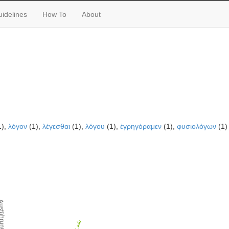
idelines
How To
About
1),
λόγον
(1),
λέγεσθαι
(1),
λόγου
(1),
ἐγρηγόραμεν
(1),
φυσιολόγων
(1)
sführung
شرح