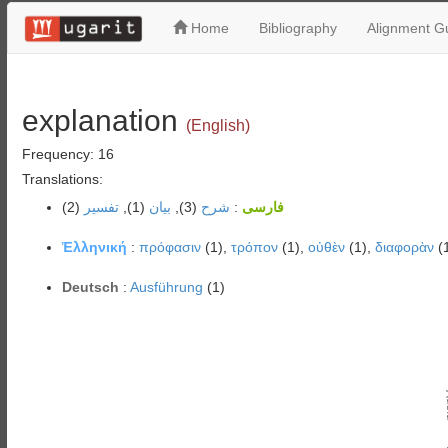
Home
Bibliography
Alignment Gu
explanation
(English)
Frequency: 16
Translations:
(2)
تفسیر
(1),
بیان
(3),
شرح
:
فارسی
Ἑλληνική
:
πρόφασιν
(1),
τρόπον
(1),
οὐθὲν
(1),
διαφορὰν
(
Deutsch
:
Ausführung
(1)
Au