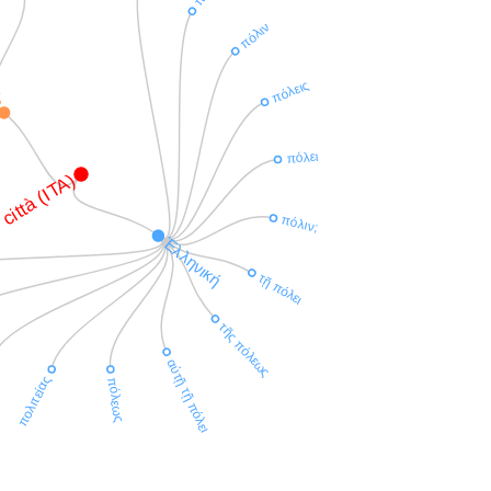
πόλιν
in
πόλεις
πόλει
città (ITA)
πόλιν;
Ἑλληνική
τῇ πόλει
τῆς πόλεως
αὐτῇ τῇ πόλει
πολιτείας
πόλεως