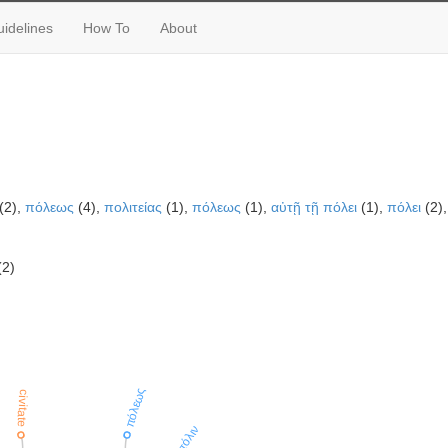
idelines
How To
About
(2),
πόλεως
(4),
πολιτείας
(1),
πόλεως
(1),
αὐτῇ τῇ πόλει
(1),
πόλει
(2)
(2)
πόλεως
civitate
πόλιν