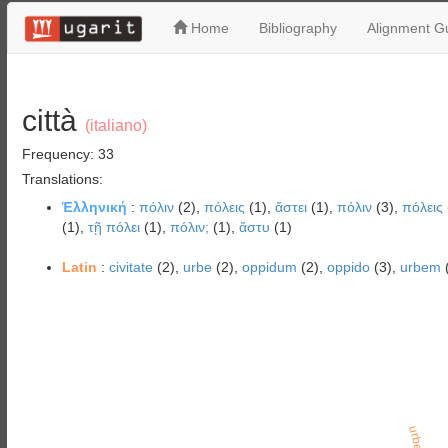
Home
Bibliography
Alignment Gu
città
(italiano)
Frequency: 33
Translations:
Ἑλληνική
:
πόλιν
(2),
πόλεις
(1),
ἄστει
(1),
πόλιν
(3),
πόλεις
(1),
τῇ πόλει
(1),
πόλιν;
(1),
ἄστυ
(1)
Latin
:
civitate
(2),
urbe
(2),
oppidum
(2),
oppido
(3),
urbem
urbe