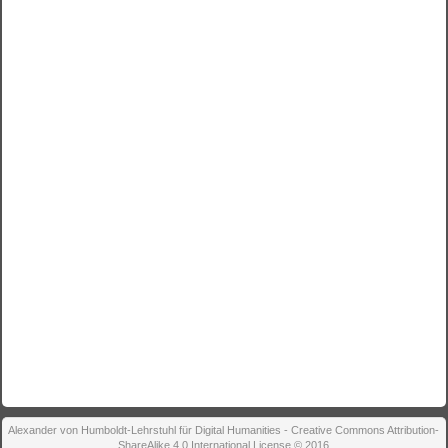
Alexander von Humboldt-Lehrstuhl für Digital Humanities - Creative Commons Attribution-
ShareAlike 4.0 International License © 2016