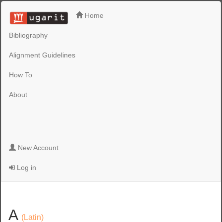
Home
Bibliography
Alignment Guidelines
How To
About
New Account
Log in
A
(Latin)