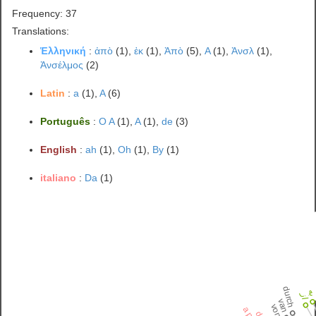
Frequency: 37
Translations:
Ἑλληνική
:
ἀπὸ
(1),
ἐκ
(1),
Ἀπὸ
(5),
A
(1),
Ἀνσλ
(1),
Ἀνσέλμος
(2)
Latin
:
a
(1),
A
(6)
Português
:
O A
(1),
A
(1),
de
(3)
English
:
ah
(1),
Oh
(1),
By
(1)
italiano
:
Da
(1)
durch
ه
از
van
von