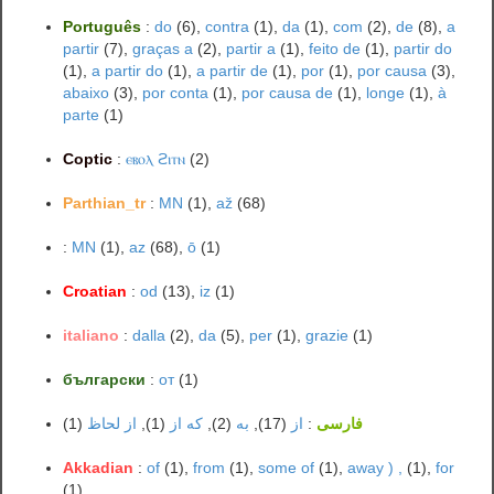
Português
:
do
(6),
contra
(1),
da
(1),
com
(2),
de
(8),
a
partir
(7),
graças a
(2),
partir a
(1),
feito de
(1),
partir do
(1),
a partir do
(1),
a partir de
(1),
por
(1),
por causa
(3),
abaixo
(3),
por conta
(1),
por causa de
(1),
longe
(1),
à
parte
(1)
Coptic
:
ⲉⲃⲟⲗ ϩⲓⲧⲛ
(2)
Parthian_tr
:
MN
(1),
až
(68)
:
MN
(1),
az
(68),
ō
(1)
Croatian
:
od
(13),
iz
(1)
italiano
:
dalla
(2),
da
(5),
per
(1),
grazie
(1)
български
:
от
(1)
(1)
از لحاظ
(1),
که از
(2),
به
(17),
از
:
فارسی
Akkadian
:
of
(1),
from
(1),
some of
(1),
away ) ,
(1),
for
(1)